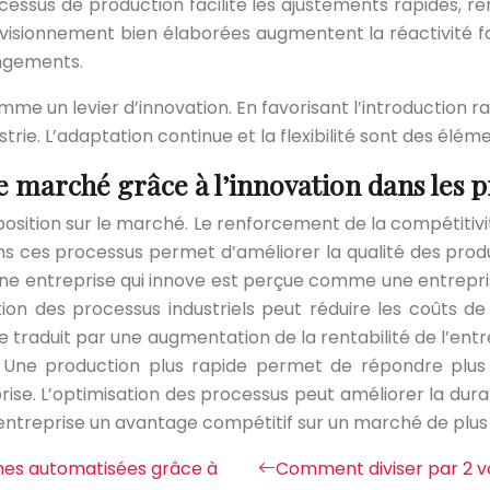
sus de production facilite les ajustements rapides, renfo
provisionnement bien élaborées augmentent la réactivité 
ngements.
mme un levier d’innovation. En favorisant l’introduction r
rie. L’adaptation continue et la flexibilité sont des élémen
e marché grâce à l’innovation dans les 
osition sur le marché. Le renforcement de la compétitiv
s ces processus permet d’améliorer la qualité des prod
 une entreprise qui innove est perçue comme une entrepri
tion des processus industriels peut réduire les coûts 
se traduit par une augmentation de la rentabilité de l’en
. Une production plus rapide permet de répondre pl
prise. L’optimisation des processus peut améliorer la dur
entreprise un avantage compétitif sur un marché de plus
gnes automatisées grâce à
Comment diviser par 2 vo